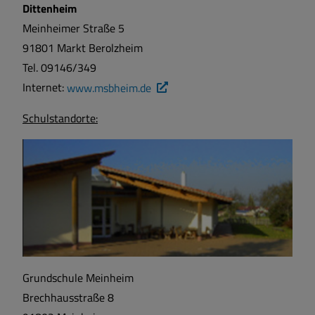
Dittenheim
Sport und Freizeit
Meinheimer Straße 5
91801 Markt Berolzheim
Sehenswertes
Tel. 09146/349
Internet:
www.msbheim.de
Satzungen und Verordnungen
Schulstandorte:
Breitbandversorgung
Wärmeplanung
Grundschule Meinheim
Brechhausstraße 8