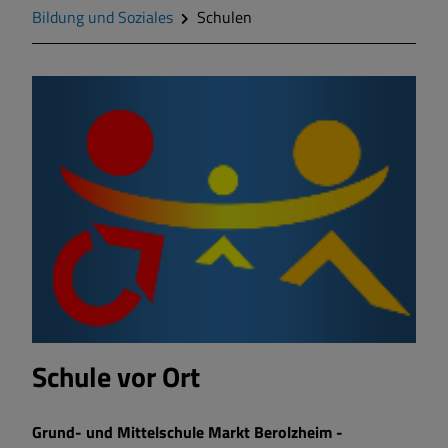
Geschichte
Bildung und Soziales
Schulen
Wappen
Gemeinderat
Gemeindeteile
Mitteilungsblatt
Wohnen und Bauen
Bildung und Soziales
Schule vor Ort
Vereine und Gruppen
Grund- und Mittelschule Markt Berolzheim -