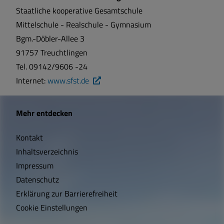
Staatliche kooperative Gesamtschule
Mittelschule - Realschule - Gymnasium
Bgm.-Döbler-Allee 3
91757 Treuchtlingen
Tel. 09142/9606 -24
Internet:
www.sfst.de
W
Mehr entdecken
i
Kontakt
c
Inhaltsverzeichnis
h
Impressum
t
Datenschutz
Erklärung zur Barrierefreiheit
i
Cookie Einstellungen