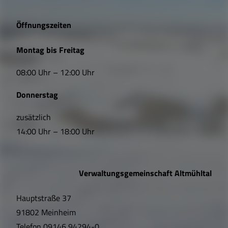
g
e
Öffnungszeiten
L
Montag bis Freitag
i
08:00 Uhr – 12:00 Uhr
n
Donnerstag
k
s
zusätzlich
14:00 Uhr – 18:00 Uhr
,
Ö
Verwaltungsgemeinschaft Altmühltal
f
Hauptstraße 37
f
91802 Meinheim
n
Telefon
09146 94294-0