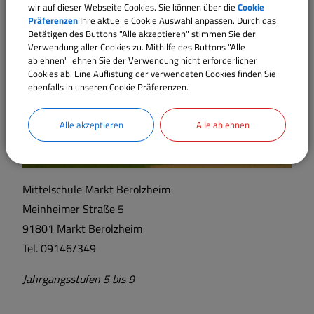
wir auf dieser Webseite Cookies. Sie können über die
Cookie
Jahrgangsstufen 3 und 4
Präferenzen
Ihre aktuelle Cookie Auswahl anpassen. Durch das
Betätigen des Buttons "Alle akzeptieren" stimmen Sie der
Verwendung aller Cookies zu. Mithilfe des Buttons "Alle
ablehnen" lehnen Sie der Verwendung nicht erforderlicher
Cookies ab. Eine Auflistung der verwendeten Cookies finden Sie
ebenfalls in unseren Cookie Präferenzen.
Alle akzeptieren
Alle ablehnen
Mittelschule Markt Berolzheim
Meinheimer Straße 5
91801 Markt Berolzheim
Tel. 09146/349
Jahrgangsstufen 5 bis 9