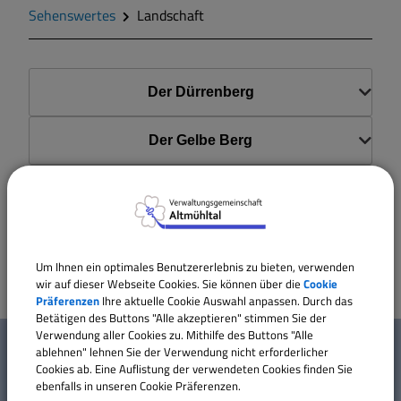
Zahlen und Daten
Sehenswertes
Landschaft
Gegend
Der Dürrenberg
Geschichte
Der Gelbe Berg
Wappen
Die Altmühlauen
Gemeinderat
Die Wälder
Um Ihnen ein optimales Benutzererlebnis zu bieten, verwenden
Gemeindeteile
wir auf dieser Webseite Cookies. Sie können über die
Cookie
Präferenzen
Ihre aktuelle Cookie Auswahl anpassen. Durch das
Betätigen des Buttons "Alle akzeptieren" stimmen Sie der
W
Dorfwettbewerb
Verwendung aller Cookies zu. Mithilfe des Buttons "Alle
Mehr entdecken
ablehnen" lehnen Sie der Verwendung nicht erforderlicher
i
Cookies ab. Eine Auflistung der verwendeten Cookies finden Sie
Mitteilungsblatt
ebenfalls in unseren Cookie Präferenzen.
Kontakt