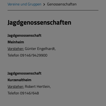
Zahlen und Daten
Vereine und Gruppen
Genossenschaften
Gegend
Jagdgenossenschaften
Geschichte
Jagdgenossenschaft
Meinheim
Wappen
Vorsteher:
Günter Engelhardt,
Telefon 09146/9429900
Gemeinderat
Gemeindeteile
Jagdgenossenschaft
Kurzenaltheim
Dorfwettbewerb
Vorsteher:
Robert Hertlein,
Telefon 09146/648
Mitteilungsblatt