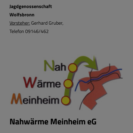
Jagdgenossenschaft
Wohnen und Bauen
Wolfsbronn
Vorsteher:
Gerhard Gruber,
Bildung und Soziales
Telefon 09146/462
Vereine und Gruppen
Sport und Freizeit
Satzungen und Verordnungen
Sehenswertes
Breitbandversorgung
Nahwärme Meinheim eG