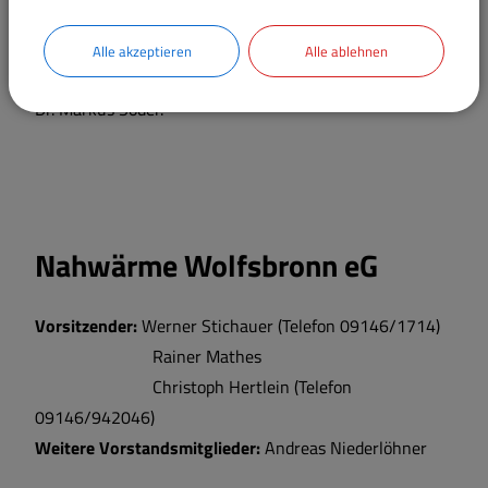
dem bekannten Kabarettisten Wolfgang Krebs
abgehalten. Als Höhepunkt erfolgte der Startschuss für
Alle akzeptieren
Alle ablehnen
das Nahwärmenetz. Die Festrede hielt Staatsminister
Dr. Markus Söder.
Nahwärme Wolfsbronn eG
Vorsitzender:
Werner Stichauer (Telefon 09146/1714)
Rainer Mathes
Christoph Hertlein (Telefon
09146/942046)
Weitere Vorstandsmitglieder:
Andreas Niederlöhner