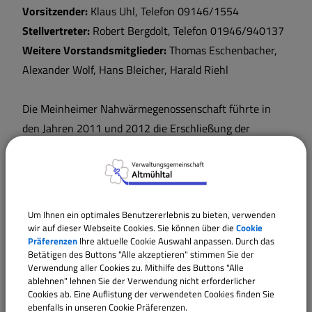
Wärmeplanung
Vorsitzender:
Klaus Uhl, Telefon 09146/1554
Stellvertreter:
Robert Bergdolt, Telefon 01946/940137
Weitere Vorstandsmitglieder:
Thomas Eschenbacher,
Alexander Wolf, Hans Bleicher, Harald Riehl
Die Meinheimer Nahwärmegenossenschaft führte in
den Jahren 2011 und 2012 die Erschließung der
Haushalte mit Wärmeleitungen durch. Rund 100
Genossen haben sich beteiligt und heizen heute ihre
Häuser mit der Wärme, die durch zwei der drei
ortsansässigen Biogosanlagen erzeugt wird.
Um Ihnen ein optimales Benutzererlebnis zu bieten, verwenden
wir auf dieser Webseite Cookies. Sie können über die
Cookie
Präferenzen
Ihre aktuelle Cookie Auswahl anpassen. Durch das
Im Jahr 2013 wurde zur Einweihung ein großes Fest
Betätigen des Buttons "Alle akzeptieren" stimmen Sie der
gefeiert. Es wurde ein Bierzelt aufgestellt, ein Markt mit
Verwendung aller Cookies zu. Mithilfe des Buttons "Alle
ablehnen" lehnen Sie der Verwendung nicht erforderlicher
regionalen Produkten, Kunsthandwerkern und
Cookies ab. Eine Auflistung der verwendeten Cookies finden Sie
Direktvermarktern geboten sowie ein bunter Abend mit
ebenfalls in unseren Cookie Präferenzen.