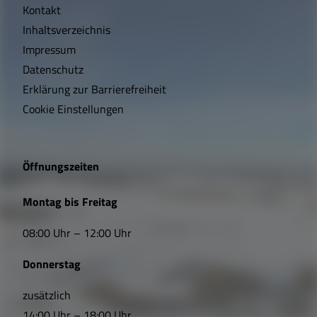
Kontakt
c
Inhaltsverzeichnis
h
Impressum
t
Datenschutz
Erklärung zur Barrierefreiheit
i
Cookie Einstellungen
g
e
Öffnungszeiten
L
Montag bis Freitag
i
08:00 Uhr – 12:00 Uhr
n
Donnerstag
k
s
zusätzlich
14:00 Uhr – 18:00 Uhr