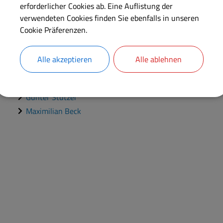
erforderlicher Cookies ab. Eine Auflistung der
Eva Rosenthaler
verwendeten Cookies finden Sie ebenfalls in unseren
Friedrich Schmidt
Cookie Präferenzen.
Friedrich Weißlein
Martin Engelhard
Alle akzeptieren
Alle ablehnen
Kevin Stützer
Mathias Hertlein
Günter Stützer
Maximilian Beck