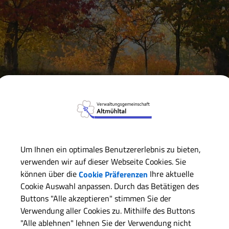
Verwaltungsgemeinschaft
Markt Markt Berolzheim
Ge
Marktgemeinderat Markt Berolzheim
Um Ihnen ein optimales Benutzererlebnis zu bieten,
verwenden wir auf dieser Webseite Cookies. Sie
Ursula Waschkuhn-Hofmann
(Vorsitzende/r)
können über die
Cookie Präferenzen
Ihre aktuelle
Michael Prosiegel
Cookie Auswahl anpassen. Durch das Betätigen des
Buttons "Alle akzeptieren" stimmen Sie der
Verena Kreidl
Verwendung aller Cookies zu. Mithilfe des Buttons
Ingrid Ackva
"Alle ablehnen" lehnen Sie der Verwendung nicht
Anne Leidel