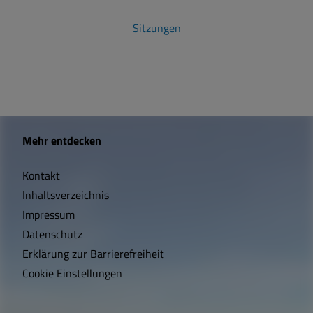
Sitzungen
W
Mehr entdecken
i
Kontakt
c
Inhaltsverzeichnis
h
Impressum
t
Datenschutz
Erklärung zur Barrierefreiheit
i
Cookie Einstellungen
g