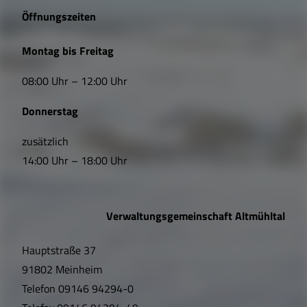
e
Öffnungszeiten
L
Montag bis Freitag
i
08:00 Uhr – 12:00 Uhr
n
Donnerstag
k
s
zusätzlich
14:00 Uhr – 18:00 Uhr
,
Ö
Verwaltungsgemeinschaft Altmühltal
f
Hauptstraße 37
f
91802 Meinheim
n
Telefon
09146 94294-0