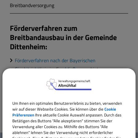
Breitbandversorgung
Markt Markt Berolzheim
Förderverfahren zum
Gemeinde Meinheim
Breitbandausbau in der Gemeinde
Dittenheim:
Förderverfahren nach der Bayerischen
Gigabitrichtlinie im Erschließungsgebiet
Sammenheim
Förderverfahren nach der Bayerischen
Gigabitrichtlinie in den Erschließungsgebieten
Windsfeld und Dittenheim
Um Ihnen ein optimales Benutzererlebnis zu bieten, verwenden
wir auf dieser Webseite Cookies. Sie können über die
Cookie
Präferenzen
Ihre aktuelle Cookie Auswahl anpassen. Durch das
Betätigen des Buttons "Alle akzeptieren" stimmen Sie der
Verwendung aller Cookies zu. Mithilfe des Buttons "Alle
ablehnen" lehnen Sie der Verwendung nicht erforderlicher