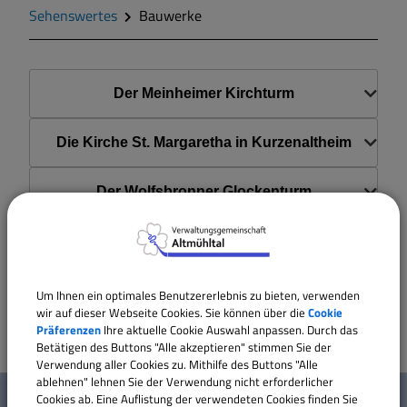
Zahlen und Daten
Sehenswertes
Bauwerke
Gegend
Der Meinheimer Kirchturm
Geschichte
Die Kirche St. Margaretha in Kurzenaltheim
Wappen
Der Wolfsbronner Glockenturm
Gemeinderat
Das prämierte Baudenkmal
Gemeindeteile
Die restaurierte Scheune
Um Ihnen ein optimales Benutzererlebnis zu bieten, verwenden
wir auf dieser Webseite Cookies. Sie können über die
Cookie
Dorfwettbewerb
Präferenzen
Ihre aktuelle Cookie Auswahl anpassen. Durch das
Betätigen des Buttons "Alle akzeptieren" stimmen Sie der
Verwendung aller Cookies zu. Mithilfe des Buttons "Alle
W
ablehnen" lehnen Sie der Verwendung nicht erforderlicher
Mitteilungsblatt
Cookies ab. Eine Auflistung der verwendeten Cookies finden Sie
Mehr entdecken